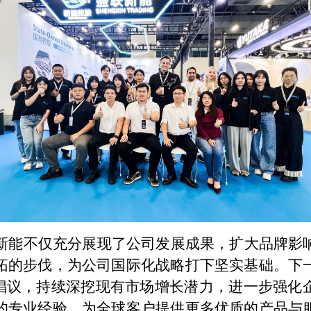
新能不仅充分展现了公司发展成果，扩大品牌影
拓的步伐，为公司国际化战略打下坚实基础。下
”倡议，持续深挖现有市场增长潜力，进一步强化
的专业经验，为全球客户提供更多优质的产品与