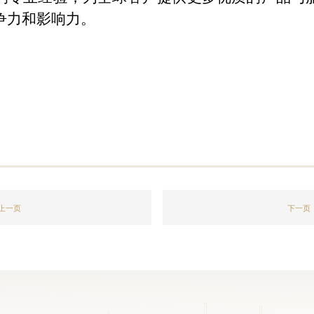
争力和影响力。
上一页
下一页