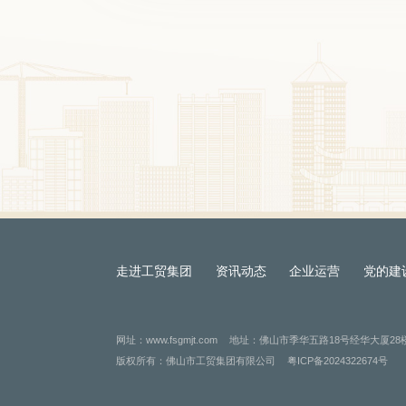
走进工贸集团
资讯动态
企业运营
党的建
网址：
www.fsgmjt.com
地址：佛山市季华五路18号经华大厦28
版权所有：佛山市工贸集团有限公司
粤ICP备2024322674号