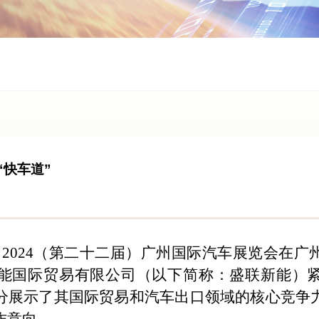
“快车道”
4日，2024（第二十二届）广州国际汽车展览会在
能国际贸易有限公司（以下简称：盛联新能）
分展示了其国际贸易和汽车出口领域的核心竞争