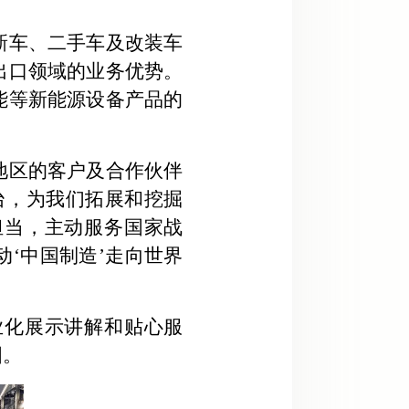
新车、二手车及改装车
出口领域的业务优势。
能等新能源设备产品的
地区的客户及合作伙伴
台，为我们拓展和挖掘
担当，主动服务国家战
‘中国制造’走向世界
业化展示讲解和贴心服
图。