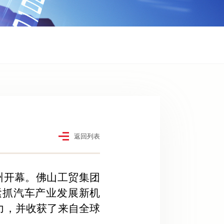
返回列表
广州开幕。佛山工贸集团
紧抓汽车产业发展新机
力，并收获了来自全球