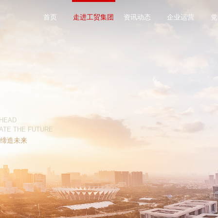
首页
走进工贸集团
资讯动态
企业运营
党
HEAD
ATE THE FUTURE
 缔造未来