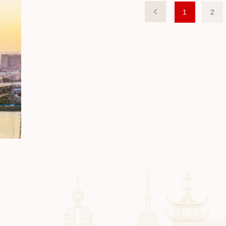

1
2