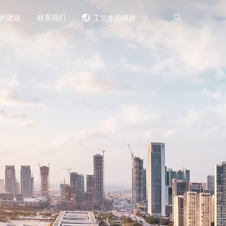
的建设
联系我们



工贸集团网群