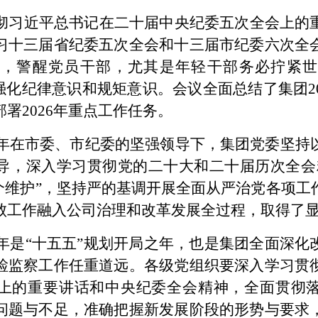
彻习近平总书记在二十届中央纪委五次全会上的
习十三届省纪委五次全会和十三届市纪委六次全
片，警醒党员干部，尤其是年轻干部务必拧紧
步强化纪律意识和规矩意识
。会议全面总结了集团2
署2026年重点工作任务
。
25年在市委、市纪委的坚强领导下，集团党委坚持
导，深入学习贯彻党的二十大和二十届历次全会
两个维护”，坚持严的基调开展全面从严治党各项工
败工作融入公司治理和改革发展全过程，取得了
6年是“十五五”规划开局之年，也是集团全面深
检监察工作任重道远。各级党组织要深入学习贯
上的重要讲话和中央纪委全会精神，全面贯彻
问题与不足，准确把握新发展阶段的形势与要求