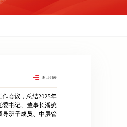
返回列表
作会议，总结2025年
党委书记、董事长潘婉
领导班子成员、中层管