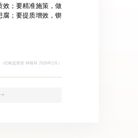
质效；要精准施策，做
想腐；要提质增效，锲
（纪检监察室 钟根祥 2026年2月）
