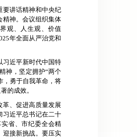
重要讲话精神和中央纪
会精神。会议组织集体
世界观、人生观、价值
025年全面从严治党和
以习近平新时代中国特
精神，坚定拥护“两个
作，勇于自我革命，将
显著的成效。
化改革、促进高质量发展
彻习近平总书记在二十
落实省、市纪委全会精
，迎接新挑战。要压实